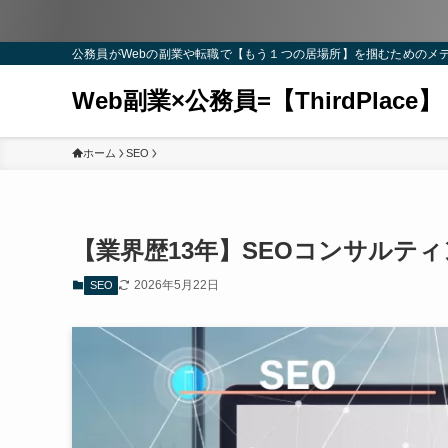
公務員がWebの副業や転職で【もう１つの居場所】を掴むためのメ
Web副業×公務員=【ThirdPlace】
ホーム
SEO
【業界歴13年】SEOコンサルテ
2026年5月22日
SEO