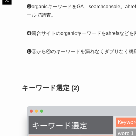
❸organicキーワードをGA、searchconsole。ah
ールで調査。
❹競合サイトのorganicキーワードをahrefsな
❺②から④のキーワードを漏れなくダブりなく網
キーワード選定 (2)