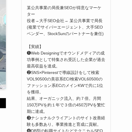
某公共事業の局長兼SEOが得意なマーケ
ター
役者→大手SEO会社→ 某公共事業で局長
(複業でサイバーエージェント、大手SEO
ベンダー、StockSunのパートナーを兼任)
【実績】
❶Web Designingでオウンドメディアの成
功事例として特集され受託した企業が過去
最高収益を達成。
❷SNS×Pinterestで導線設計をして検索
VOL90500の美容系EC/検索VOL60500の
ファッション系ECのメインKWで共に1位
を獲得。
結果、オーガニック流入、約７倍。月間
150万PVを約１年で３倍の450万PVを繁忙
期に達成。
❸ナショナルクライアントのサイト改善経
験も多数あり。事業推進と育成に貢献。
❹DB型の転職サイトなどテクニカルSEO