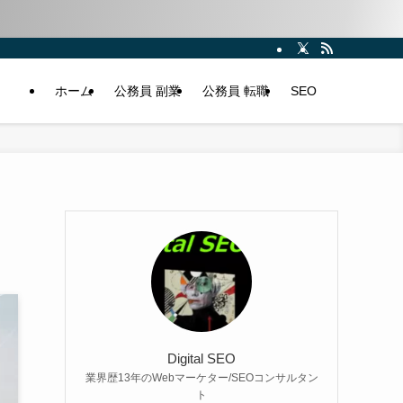
ホーム
公務員 副業
公務員 転職
SEO
Digital SEO
業界歴13年のWebマーケター/SEOコンサルタン
ト