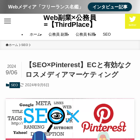
Webメディア「フリーランス名鑑」
インタビュー記事
Web副業×公務員
=【ThirdPlace】
twitter
ホーム
公務員 副業
公務員 転職
SEO
ホーム
SEO
【SEO×Pinterest】ECと有効なク
2024
9/06
ロスメディアマーケティング
2024年9月6日
SEO